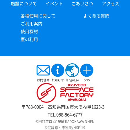
施設について
イベント
ごあいさつ
アクセス
各種使用に関して
よくある質問
ご利用案内
使用機材
室の利用
お問合せ
お知らせ
language
SNS
〒783-0004 高知県南国市大そね甲1623-3
TEL.088-864-6777
©円谷プロ ©1996 KADOKAWA NHFN
©武論尊・原哲夫/NSP 19