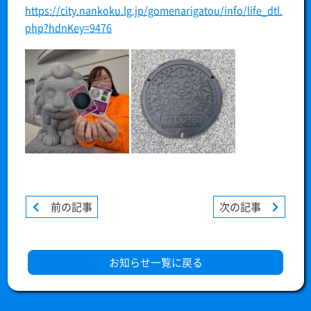
https://city.nankoku.lg.jp/gomenarigatou/info/life_dtl.
php?hdnKey=9476
前の記事
次の記事
お知らせ一覧に戻る